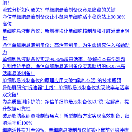
胞！
流式分析如何通关？单细胞悬液制备仪竟是隐藏的关键
净信单细胞悬液制备仪让小鼠肾单细胞活率稳稳站上90.38%
高位！
单细胞悬液制备仪：新增模块让单细胞核制备和肝脏灌流更轻
松 ​
净信单细胞悬液制备仪：高活率制备，为生命研究注入强劲动
力
单细胞悬液制备仪实现99.36%超高活率，破解样本损伤难题
告别传统手磨，净信单细胞悬液制备仪实现脑组织93.92%高
活率悬液制备！
单细胞悬液制备仪的原理应用突破“解离-存活”的技术瓶颈
骨骼肌研究“提速器”上线：单细胞悬液制备仪实现效率与活率
双突破！
为高质量测序护航：净信单细胞悬液制备仪以“稳”定解离，提
升数据可靠性
破局脂肪组织悬液制备痛点！新型制备方案实现高效制备，细
胞活率近100%
细胞活性提升至99%：单细胞悬液制备仪解锁小鼠前列腺肿瘤