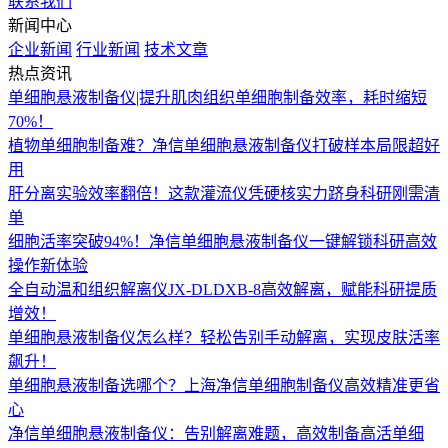
联系我们
新闻中心
企业新闻
行业新闻
技术文章
热点资讯
单细胞悬液制备仪|提升肌肉组织单细胞制备效率，耗时缩短
70%！
植物单细胞制备难？净信单细胞悬液制备仪打破样本局限超好
用
肝分离实验效率翻倍！这款灌流仪凭硬核实力跻身科研刚需清
单
细胞活率突破94%！净信单细胞悬液制备仪一键解锁科研高效
操作新体验
全自动温和组织解离仪JX-DLDXB-8高效解离，赋能科研提质
增效！
单细胞悬液制备仪怎么样？轻松告别手动解离，实现皮肤活率
飙升！
单细胞悬液制备选哪个？上海净信单细胞制备仪高效精准更省
心
净信单细胞悬液制备仪：告别解离难题，高效制备高活单细