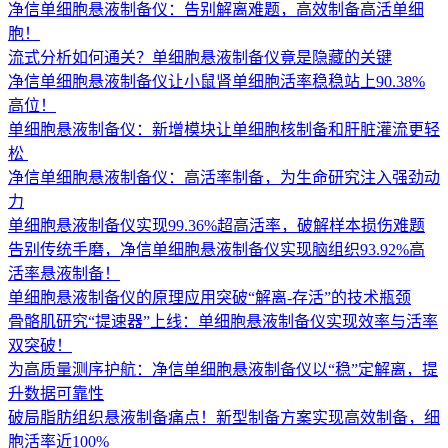
净信单细胞悬液制备仪：告别解离难题，高效制备高活单细
胞！
流式分析如何通关？单细胞悬液制备仪竟是隐藏的关键
净信单细胞悬液制备仪让小鼠肾单细胞活率稳稳站上90.38%
高位！
单细胞悬液制备仪：新增模块让单细胞核制备和肝脏灌流更轻
松 ​
净信单细胞悬液制备仪：高活率制备，为生命研究注入强劲动
力
单细胞悬液制备仪实现99.36%超高活率，破解样本损伤难题
告别传统手磨，净信单细胞悬液制备仪实现脑组织93.92%高
活率悬液制备！
单细胞悬液制备仪的原理应用突破“解离-存活”的技术瓶颈
骨骼肌研究“提速器”上线：单细胞悬液制备仪实现效率与活率
双突破！
为高质量测序护航：净信单细胞悬液制备仪以“稳”定解离，提
升数据可靠性
破局脂肪组织悬液制备痛点！新型制备方案实现高效制备，细
胞活率近100%