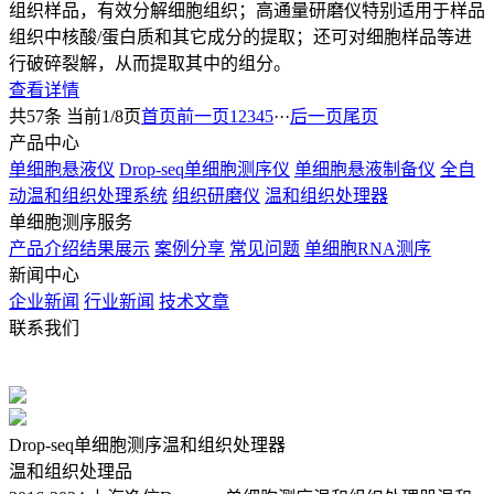
组织样品，有效分解细胞组织；高通量研磨仪特别适用于样品
组织中核酸/蛋白质和其它成分的提取；还可对细胞样品等进
行破碎裂解，从而提取其中的组分。
查看详情
共57条 当前1/8页
首页
前一页
1
2
3
4
5
···
后一页
尾页
产品中心
单细胞悬液仪
Drop-seq单细胞测序仪
单细胞悬液制备仪
全自
动温和组织处理系统
组织研磨仪
温和组织处理器
单细胞测序服务
产品介绍
结果展示
案例分享
常见问题
单细胞RNA测序
新闻中心
企业新闻
行业新闻
技术文章
联系我们
电话：021-57790908 021-57790918
手机：13430336370
QQ：
2880725802
Drop-seq单细胞测序温和组织处理器
温和组织处理品