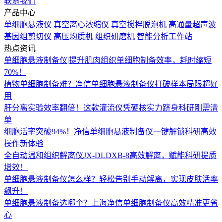
联系我们
产品中心
单细胞悬液仪
真空离心浓缩仪
真空搅拌脱泡机
高通量超声波
基因组剪切仪
高压均质机
组织研磨机
智能分析工作站
热点资讯
单细胞悬液制备仪|提升肌肉组织单细胞制备效率，耗时缩短
70%！
植物单细胞制备难？净信单细胞悬液制备仪打破样本局限超好
用
肝分离实验效率翻倍！这款灌流仪凭硬核实力跻身科研刚需清
单
细胞活率突破94%！净信单细胞悬液制备仪一键解锁科研高效
操作新体验
全自动温和组织解离仪JX-DLDXB-8高效解离，赋能科研提质
增效！
单细胞悬液制备仪怎么样？轻松告别手动解离，实现皮肤活率
飙升！
单细胞悬液制备选哪个？上海净信单细胞制备仪高效精准更省
心