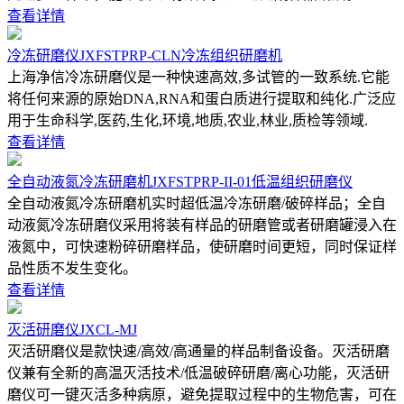
查看详情
冷冻研磨仪JXFSTPRP-CLN冷冻组织研磨机
上海净信冷冻研磨仪是一种快速高效,多试管的一致系统.它能
将任何来源的原始DNA,RNA和蛋白质进行提取和纯化.广泛应
用于生命科学,医药,生化,环境,地质,农业,林业,质检等领域.
查看详情
全自动液氮冷冻研磨机JXFSTPRP-II-01低温组织研磨仪
全自动液氮冷冻研磨机实时超低温冷冻研磨/破碎样品；全自
动液氮冷冻研磨仪采用将装有样品的研磨管或者研磨罐浸入在
液氮中，可快速粉碎研磨样品，使研磨时间更短，同时保证样
品性质不发生变化。
查看详情
灭活研磨仪JXCL-MJ
灭活研磨仪是款快速/高效/高通量的样品制备设备。灭活研磨
仪兼有全新的高温灭活技术/低温破碎研磨/离心功能，灭活研
磨仪可一键灭活多种病原，避免提取过程中的生物危害，可在