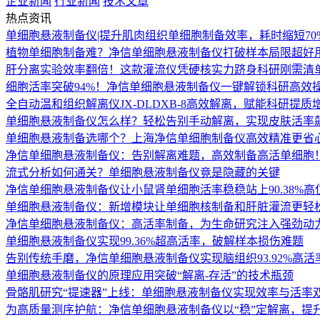
企业新闻
行业新闻
技术文章
热点资讯
单细胞悬液制备仪|提升肌肉组织单细胞制备效率，耗时缩短70
植物单细胞制备难？净信单细胞悬液制备仪打破样本局限超好
肝分离实验效率翻倍！这款灌流仪凭硬核实力跻身科研刚需清
细胞活率突破94%！净信单细胞悬液制备仪一键解锁科研高效
全自动温和组织解离仪JX-DLDXB-8高效解离，赋能科研提质
单细胞悬液制备仪怎么样？轻松告别手动解离，实现皮肤活率
单细胞悬液制备选哪个？上海净信单细胞制备仪高效精准更省
净信单细胞悬液制备仪：告别解离难题，高效制备高活单细胞
流式分析如何通关？单细胞悬液制备仪竟是隐藏的关键
净信单细胞悬液制备仪让小鼠肾单细胞活率稳稳站上90.38%高
单细胞悬液制备仪：新增模块让单细胞核制备和肝脏灌流更轻松 
净信单细胞悬液制备仪：高活率制备，为生命研究注入强劲动
单细胞悬液制备仪实现99.36%超高活率，破解样本损伤难题
告别传统手磨，净信单细胞悬液制备仪实现脑组织93.92%高
单细胞悬液制备仪的原理应用突破“解离-存活”的技术瓶颈
骨骼肌研究“提速器”上线：单细胞悬液制备仪实现效率与活率
为高质量测序护航：净信单细胞悬液制备仪以“稳”定解离，提