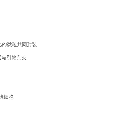
化的微粒共同封装
后与引物杂交
始细胞