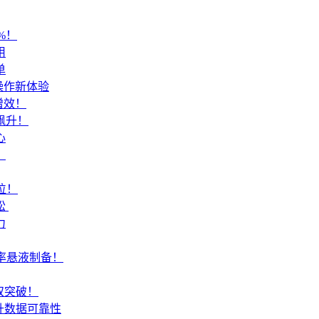
%！
用
单
操作新体验
增效！
飙升！
心
！
位！
​
力
活率悬液制备！
双突破！
升数据可靠性