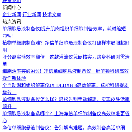
联系我们
新闻中心
企业新闻
行业新闻
技术文章
热点资讯
单细胞悬液制备仪|提升肌肉组织单细胞制备效率，耗时缩短
70%！
植物单细胞制备难？净信单细胞悬液制备仪打破样本局限超好
用
肝分离实验效率翻倍！这款灌流仪凭硬核实力跻身科研刚需清
单
细胞活率突破94%！净信单细胞悬液制备仪一键解锁科研高效
操作新体验
全自动温和组织解离仪JX-DLDXB-8高效解离，赋能科研提质
增效！
单细胞悬液制备仪怎么样？轻松告别手动解离，实现皮肤活率
飙升！
单细胞悬液制备选哪个？上海净信单细胞制备仪高效精准更省
心
净信单细胞悬液制备仪：告别解离难题，高效制备高活单细