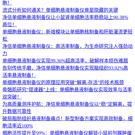
胞！
流式分析如何通关？单细胞悬液制备仪竟是隐藏的关键
净信单细胞悬液制备仪让小鼠肾单细胞活率稳稳站上90.38%
高位！
单细胞悬液制备仪：新增模块让单细胞核制备和肝脏灌流更轻
松 ​
净信单细胞悬液制备仪：高活率制备，为生命研究注入强劲动
力
单细胞悬液制备仪实现99.36%超高活率，破解样本损伤难题
告别传统手磨，净信单细胞悬液制备仪实现脑组织93.92%高
活率悬液制备！
单细胞悬液制备仪的原理应用突破“解离-存活”的技术瓶颈
骨骼肌研究“提速器”上线：单细胞悬液制备仪实现效率与活率
双突破！
为高质量测序护航：净信单细胞悬液制备仪以“稳”定解离，提
升数据可靠性
破局脂肪组织悬液制备痛点！新型制备方案实现高效制备，细
胞活率近100%
细胞活性提升至99%：单细胞悬液制备仪解锁小鼠前列腺肿瘤