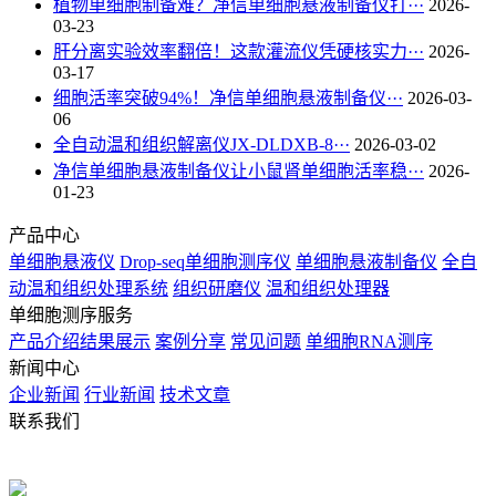
植物单细胞制备难？净信单细胞悬液制备仪打···
2026-
03-23
肝分离实验效率翻倍！这款灌流仪凭硬核实力···
2026-
03-17
细胞活率突破94%！净信单细胞悬液制备仪···
2026-03-
06
全自动温和组织解离仪JX-DLDXB-8···
2026-03-02
净信单细胞悬液制备仪让小鼠肾单细胞活率稳···
2026-
01-23
产品中心
单细胞悬液仪
Drop-seq单细胞测序仪
单细胞悬液制备仪
全自
动温和组织处理系统
组织研磨仪
温和组织处理器
单细胞测序服务
产品介绍
结果展示
案例分享
常见问题
单细胞RNA测序
新闻中心
企业新闻
行业新闻
技术文章
联系我们
电话：021-57790908 021-57790918
手机：13430336370
QQ：
2880725802