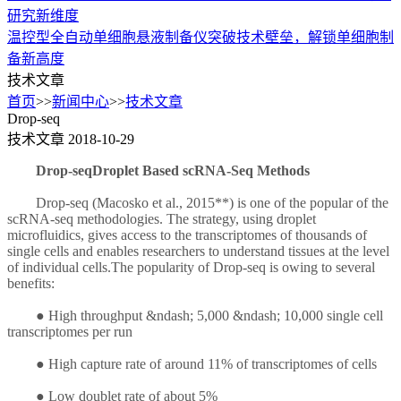
研究新维度
温控型全自动单细胞悬液制备仪突破技术壁垒，解锁单细胞制
备新高度
技术文章
首页
>>
新闻中心
>>
技术文章
Drop-seq
技术文章
2018-10-29
Drop-seqDroplet Based scRNA-Seq Methods
Drop-seq (Macosko et al., 2015**) is one of the popular of the
scRNA-seq methodologies. The strategy, using droplet
microfluidics, gives access to the transcriptomes of thousands of
single cells and enables researchers to understand tissues at the level
of individual cells.The popularity of Drop-seq is owing to several
benefits:
●
High throughput &ndash; 5,000 &ndash; 10,000 single cell
transcriptomes per run
●
High capture rate of around 11% of transcriptomes of cells
●
Low doublet rate of about 5%