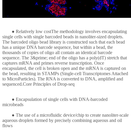
●
Relatively low costThe methodology involves encapsulating
single cells with single barcoded beads in nanoliter-sized droplets.
The barcoded oligo bead library is constructed such that each bead
has a unique DNA barcode sequence, but within a bead, the
thousands of copies of oligo all contain an identical barcode
sequence. The 3&prime; end of the oligo has a poly(dT) stretch that
captures mRNA and primes reverse transcription. Once
encapsulated, the cell is broken open and the mRNA is captured on
the bead, resulting in STAMPs (Single-cell Transcriptomes Attached
to MicroParticles). The RNA is converted to DNA, amplified and
sequenced.Core Principles of Drop-seq
●
Encapsulation of single cells with DNA-barcoded
microbeads
●
The use of a microfluidic device/chip to create nanoliter-scale
aqueous droplets formed by precisely combining aqueous and oil
flows