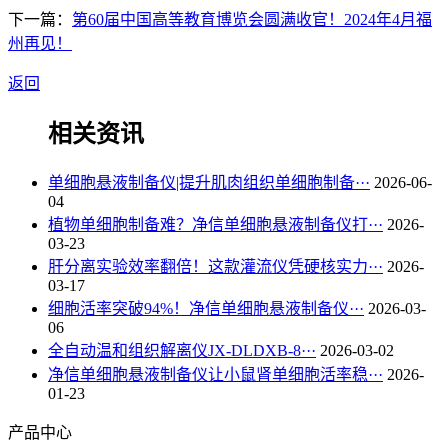
下一篇：
第60届中国高等教育博览会圆满收官！2024年4月福
州再见！
返回
相关资讯
单细胞悬液制备仪|提升肌肉组织单细胞制备···
2026-06-
04
植物单细胞制备难？净信单细胞悬液制备仪打···
2026-
03-23
肝分离实验效率翻倍！这款灌流仪凭硬核实力···
2026-
03-17
细胞活率突破94%！净信单细胞悬液制备仪···
2026-03-
06
全自动温和组织解离仪JX-DLDXB-8···
2026-03-02
净信单细胞悬液制备仪让小鼠肾单细胞活率稳···
2026-
01-23
产品中心