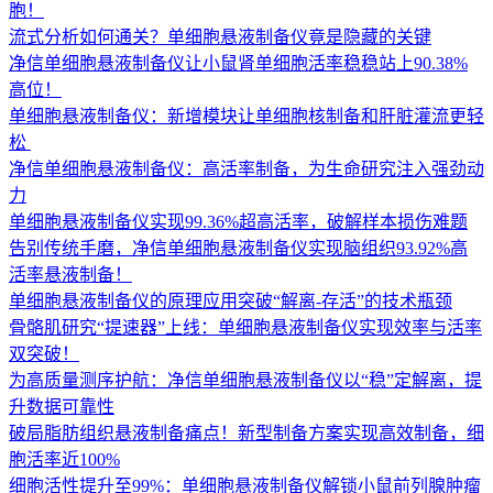
胞！
流式分析如何通关？单细胞悬液制备仪竟是隐藏的关键
净信单细胞悬液制备仪让小鼠肾单细胞活率稳稳站上90.38%
高位！
单细胞悬液制备仪：新增模块让单细胞核制备和肝脏灌流更轻
松 ​
净信单细胞悬液制备仪：高活率制备，为生命研究注入强劲动
力
单细胞悬液制备仪实现99.36%超高活率，破解样本损伤难题
告别传统手磨，净信单细胞悬液制备仪实现脑组织93.92%高
活率悬液制备！
单细胞悬液制备仪的原理应用突破“解离-存活”的技术瓶颈
骨骼肌研究“提速器”上线：单细胞悬液制备仪实现效率与活率
双突破！
为高质量测序护航：净信单细胞悬液制备仪以“稳”定解离，提
升数据可靠性
破局脂肪组织悬液制备痛点！新型制备方案实现高效制备，细
胞活率近100%
细胞活性提升至99%：单细胞悬液制备仪解锁小鼠前列腺肿瘤