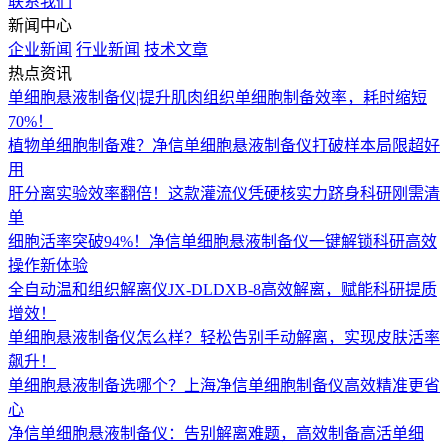
联系我们
新闻中心
企业新闻
行业新闻
技术文章
热点资讯
单细胞悬液制备仪|提升肌肉组织单细胞制备效率，耗时缩短
70%！
植物单细胞制备难？净信单细胞悬液制备仪打破样本局限超好
用
肝分离实验效率翻倍！这款灌流仪凭硬核实力跻身科研刚需清
单
细胞活率突破94%！净信单细胞悬液制备仪一键解锁科研高效
操作新体验
全自动温和组织解离仪JX-DLDXB-8高效解离，赋能科研提质
增效！
单细胞悬液制备仪怎么样？轻松告别手动解离，实现皮肤活率
飙升！
单细胞悬液制备选哪个？上海净信单细胞制备仪高效精准更省
心
净信单细胞悬液制备仪：告别解离难题，高效制备高活单细