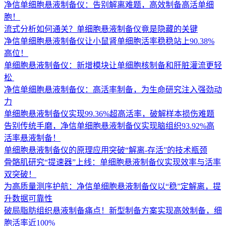
净信单细胞悬液制备仪：告别解离难题，高效制备高活单细
胞！
流式分析如何通关？单细胞悬液制备仪竟是隐藏的关键
净信单细胞悬液制备仪让小鼠肾单细胞活率稳稳站上90.38%
高位！
单细胞悬液制备仪：新增模块让单细胞核制备和肝脏灌流更轻
松 ​
净信单细胞悬液制备仪：高活率制备，为生命研究注入强劲动
力
单细胞悬液制备仪实现99.36%超高活率，破解样本损伤难题
告别传统手磨，净信单细胞悬液制备仪实现脑组织93.92%高
活率悬液制备！
单细胞悬液制备仪的原理应用突破“解离-存活”的技术瓶颈
骨骼肌研究“提速器”上线：单细胞悬液制备仪实现效率与活率
双突破！
为高质量测序护航：净信单细胞悬液制备仪以“稳”定解离，提
升数据可靠性
破局脂肪组织悬液制备痛点！新型制备方案实现高效制备，细
胞活率近100%