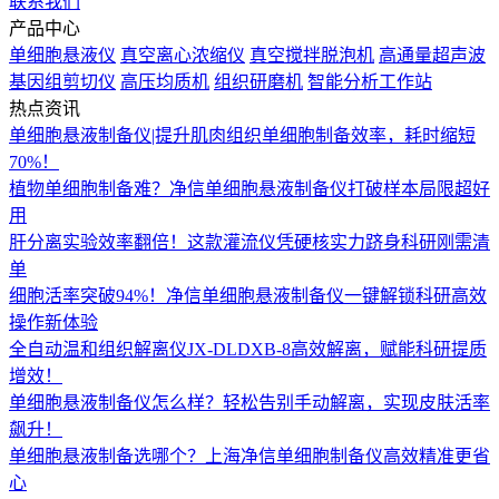
联系我们
产品中心
单细胞悬液仪
真空离心浓缩仪
真空搅拌脱泡机
高通量超声波
基因组剪切仪
高压均质机
组织研磨机
智能分析工作站
热点资讯
单细胞悬液制备仪|提升肌肉组织单细胞制备效率，耗时缩短
70%！
植物单细胞制备难？净信单细胞悬液制备仪打破样本局限超好
用
肝分离实验效率翻倍！这款灌流仪凭硬核实力跻身科研刚需清
单
细胞活率突破94%！净信单细胞悬液制备仪一键解锁科研高效
操作新体验
全自动温和组织解离仪JX-DLDXB-8高效解离，赋能科研提质
增效！
单细胞悬液制备仪怎么样？轻松告别手动解离，实现皮肤活率
飙升！
单细胞悬液制备选哪个？上海净信单细胞制备仪高效精准更省
心