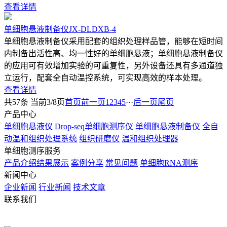
查看详情
单细胞悬液制备仪JX-DLDXB-4
单细胞悬液制备仪采用配套的组织处理样品管，能够在短时间
内制备出活性高、均一性好的单细胞悬液；单细胞悬液制备仪
的应用可有效增加实验的可重复性，另外设备还具有多通道独
立运行，配套全自动温控系统，可实现高效的样本处理。
查看详情
共57条 当前3/8页
首页
前一页
1
2
3
4
5
···
后一页
尾页
产品中心
单细胞悬液仪
Drop-seq单细胞测序仪
单细胞悬液制备仪
全自
动温和组织处理系统
组织研磨仪
温和组织处理器
单细胞测序服务
产品介绍
结果展示
案例分享
常见问题
单细胞RNA测序
新闻中心
企业新闻
行业新闻
技术文章
联系我们
电话：021-57790908 021-57790918
手机：13430336370
QQ：
2880725802