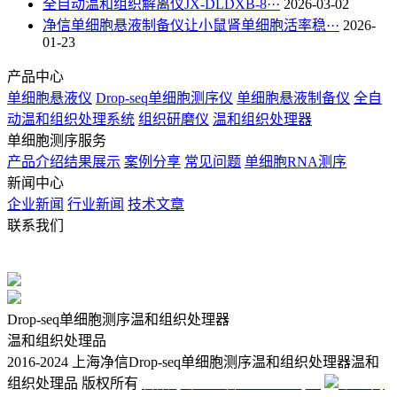
全自动温和组织解离仪JX-DLDXB-8···
2026-03-02
净信单细胞悬液制备仪让小鼠肾单细胞活率稳···
2026-
01-23
产品中心
单细胞悬液仪
Drop-seq单细胞测序仪
单细胞悬液制备仪
全自
动温和组织处理系统
组织研磨仪
温和组织处理器
单细胞测序服务
产品介绍
结果展示
案例分享
常见问题
单细胞RNA测序
新闻中心
企业新闻
行业新闻
技术文章
联系我们
电话：021-57790908 021-57790918
手机：13430336370
QQ：
2880725802
Drop-seq单细胞测序温和组织处理器
温和组织处理品
2016-2024 上海净信Drop-seq单细胞测序温和组织处理器温和
组织处理品 版权所有
备案号:沪ICP备14048887号-8
沪公网