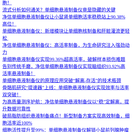
胞！
流式分析如何通关？单细胞悬液制备仪竟是隐藏的关键
净信单细胞悬液制备仪让小鼠肾单细胞活率稳稳站上90.38%
高位！
单细胞悬液制备仪：新增模块让单细胞核制备和肝脏灌流更轻
松 ​
净信单细胞悬液制备仪：高活率制备，为生命研究注入强劲动
力
单细胞悬液制备仪实现99.36%超高活率，破解样本损伤难题
告别传统手磨，净信单细胞悬液制备仪实现脑组织93.92%高
活率悬液制备！
单细胞悬液制备仪的原理应用突破“解离-存活”的技术瓶颈
骨骼肌研究“提速器”上线：单细胞悬液制备仪实现效率与活率
双突破！
为高质量测序护航：净信单细胞悬液制备仪以“稳”定解离，提
升数据可靠性
破局脂肪组织悬液制备痛点！新型制备方案实现高效制备，细
胞活率近100%
细胞活性提升至99%：单细胞悬液制备仪解锁小鼠前列腺肿瘤