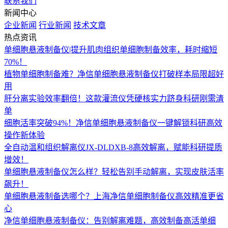
联系我们
新闻中心
企业新闻
行业新闻
技术文章
热点资讯
单细胞悬液制备仪|提升肌肉组织单细胞制备效率，耗时缩短
70%！
植物单细胞制备难？净信单细胞悬液制备仪打破样本局限超好
用
肝分离实验效率翻倍！这款灌流仪凭硬核实力跻身科研刚需清
单
细胞活率突破94%！净信单细胞悬液制备仪一键解锁科研高效
操作新体验
全自动温和组织解离仪JX-DLDXB-8高效解离，赋能科研提质
增效！
单细胞悬液制备仪怎么样？轻松告别手动解离，实现皮肤活率
飙升！
单细胞悬液制备选哪个？上海净信单细胞制备仪高效精准更省
心
净信单细胞悬液制备仪：告别解离难题，高效制备高活单细